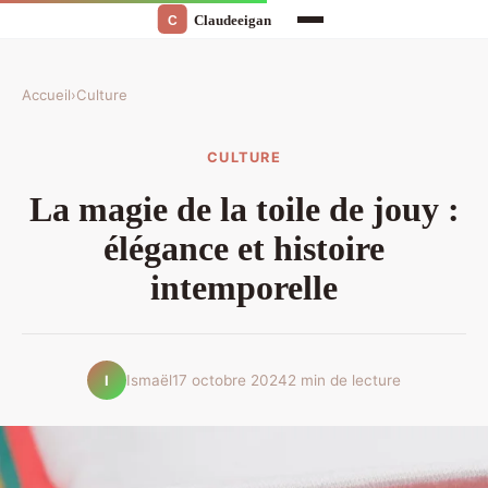
Accueil
›
Culture
CULTURE
La magie de la toile de jouy :
élégance et histoire
intemporelle
Ismaël
17 octobre 2024
2 min de lecture
I