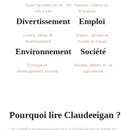
Toute l'actualité en un
Art, musique, cinéma et
clin d'oeil
littérature
Divertissement
Emploi
Loisirs, séries et
Emploi, carrière et
divertissement
monde du travail
Environnement
Société
Écologie et
Société, débats et vie
développement durable
quotidienne
Pourquoi lire Claudeeigan ?
Un média indépendant qui privilégie la qualité et