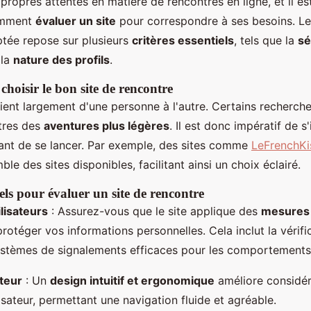
s propres attentes en matière de rencontres en ligne, et il es
omment
évaluer un site
pour correspondre à ses besoins. Le
tée repose sur plusieurs
critères essentiels
, tels que la
sé
 la
nature des profils
.
hoisir le bon site de rencontre
rient largement d'une personne à l'autre. Certains recherch
utres des
aventures plus légères
. Il est donc impératif de s
vant de se lancer. Par exemple, des sites comme
LeFrenchKis
le des sites disponibles, facilitant ainsi un choix éclairé.
iels pour évaluer un site de rencontre
ilisateurs
: Assurez-vous que le site applique des
mesures 
rotéger vos informations personnelles. Cela inclut la vérifi
systèmes de signalements efficaces pour les comportements
ateur
: Un
design intuitif et ergonomique
améliore considé
lisateur, permettant une navigation fluide et agréable.