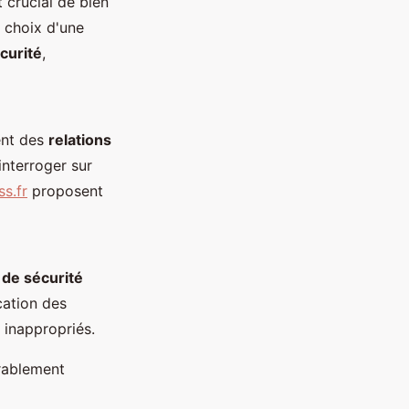
t crucial de bien
 choix d'une
curité
,
ent des
relations
'interroger sur
s.fr
proposent
de sécurité
cation des
 inappropriés.
rablement