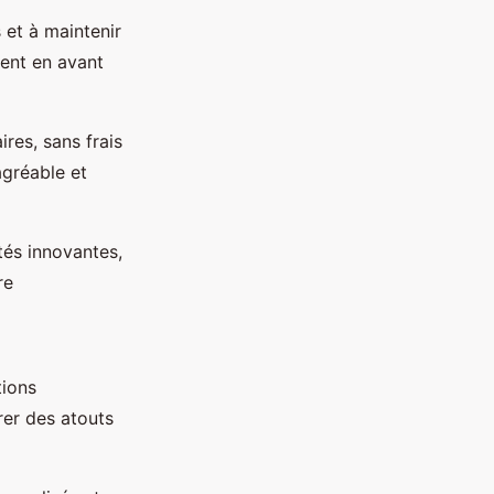
s et à maintenir
tent en avant
ires, sans frais
agréable et
tés innovantes,
re
tions
rer des atouts