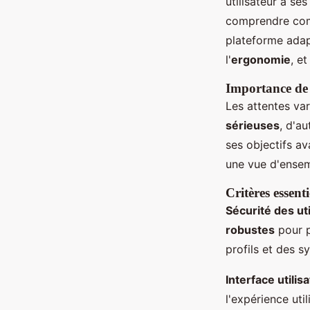
utilisateur a se
comprendre c
plateforme adap
l'
ergonomie
, et
Importance de c
Les attentes va
sérieuses
, d'a
ses objectifs a
une vue d'ensemb
Critères essent
Sécurité des ut
robustes
pour p
profils et des 
Interface utilis
l'expérience uti