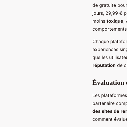
de gratuité pou
jours, 29,99 € p
moins
toxique
,
comportements n
Chaque platefo
expériences sing
que les utilisat
réputation
de ch
Évaluation d
Les plateformes
partenaire comp
des sites de re
comment évaluer