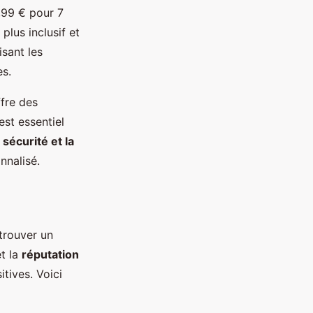
99 € pour 7
lus inclusif et
isant les
es.
ffre des
est essentiel
a
sécurité et la
nnalisé.
trouver un
t la
réputation
tives. Voici