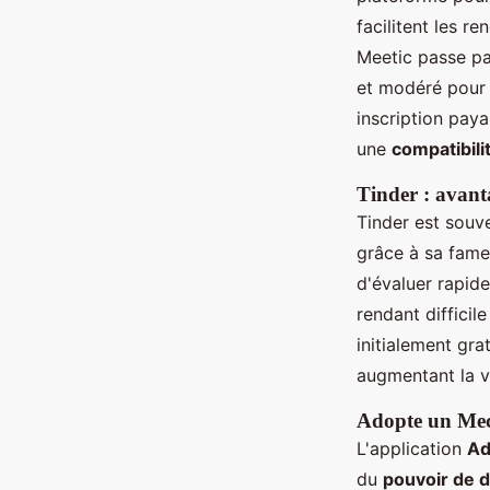
facilitent les re
Meetic passe par
et modéré pour g
inscription paya
une
compatibili
Tinder : avant
Tinder est souv
grâce à sa fam
d'évaluer rapide
rendant difficil
initialement gra
augmentant la vi
Adopte un Mec
L'application
Ad
du
pouvoir de d