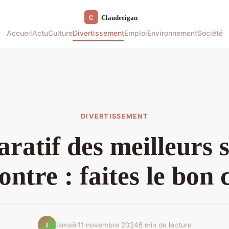
Accueil
Actu
Culture
Divertissement
Emploi
Environnement
Société
DIVERTISSEMENT
atif des meilleurs s
ontre : faites le bon 
Ismaël
11 novembre 2024
6 min de lecture
I