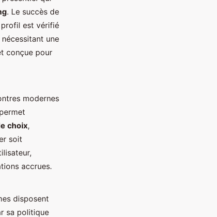
ng
. Le succès de
rofil est vérifié
e nécessitant une
 et conçue pour
contres modernes
 permet
de choix
,
er soit
lisateur,
ations accrues.
mes disposent
r sa politique