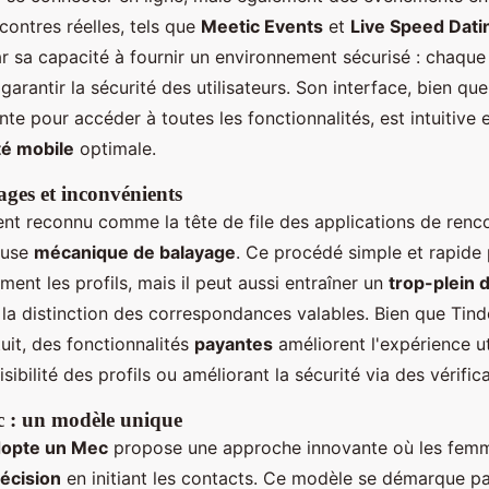
ncontres réelles, tels que
Meetic Events
et
Live Speed Dati
 sa capacité à fournir un environnement sécurisé : chaque p
arantir la sécurité des utilisateurs. Son interface, bien qu
nte pour accéder à toutes les fonctionnalités, est intuitive
té mobile
optimale.
ages et inconvénients
ent reconnu comme la tête de file des applications de ren
euse
mécanique de balayage
. Ce procédé simple et rapide
ment les profils, mais il peut aussi entraîner un
trop-plein 
e la distinction des correspondances valables. Bien que Tind
tuit, des fonctionnalités
payantes
améliorent l'expérience uti
sibilité des profils ou améliorant la sécurité via des vérific
 : un modèle unique
opte un Mec
propose une approche innovante où les fem
écision
en initiant les contacts. Ce modèle se démarque pa