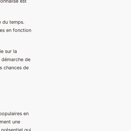
onnalisé est
e du temps.
es en fonction
e sur la
la démarche de
vos chances de
populaires en
ement une
présentiel qui