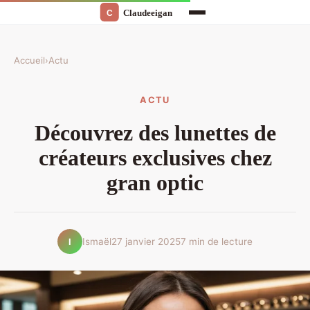
Accueil
›
Actu
ACTU
Découvrez des lunettes de
créateurs exclusives chez
gran optic
Ismaël
27 janvier 2025
7 min de lecture
I