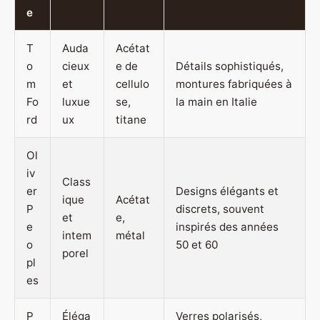
e
T
Auda
Acétat
o
cieux
e de
Détails sophistiqués,
m
et
cellulo
montures fabriquées à
Fo
luxue
se,
la main en Italie
rd
ux
titane
Ol
iv
Class
er
Designs élégants et
ique
Acétat
P
discrets, souvent
et
e,
e
inspirés des années
intem
métal
o
50 et 60
porel
pl
es
P
Éléga
Verres polarisés,