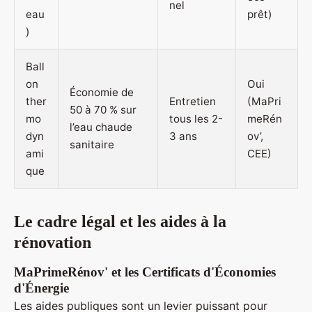
nel
eau
prêt)
)
Ball
on
Oui
Économie de
ther
Entretien
(MaPri
50 à 70 % sur
mo
tous les 2-
meRén
l’eau chaude
dyn
3 ans
ov’,
sanitaire
ami
CEE)
que
Le cadre légal et les aides à la
rénovation
MaPrimeRénov' et les Certificats d'Économies
d'Énergie
Les aides publiques sont un levier puissant pour