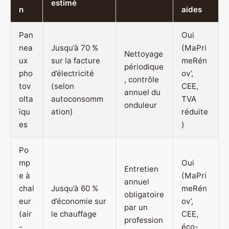
estimé
n
aides
Pan
Oui
nea
Jusqu’à 70 %
(MaPri
Nettoyage
ux
sur la facture
meRén
périodique
pho
d’électricité
ov’,
, contrôle
tov
(selon
CEE,
annuel du
olta
autoconsomm
TVA
onduleur
ïqu
ation)
réduite
es
)
Po
mp
Oui
Entretien
e à
(MaPri
annuel
chal
Jusqu’à 60 %
meRén
obligatoire
eur
d’économie sur
ov’,
par un
(air
le chauffage
CEE,
profession
-
éco-