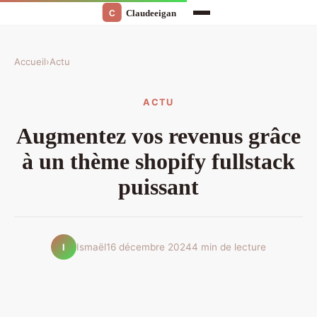
Accueil
›
Actu
ACTU
Augmentez vos revenus grâce
à un thème shopify fullstack
puissant
Ismaël
16 décembre 2024
4 min de lecture
I